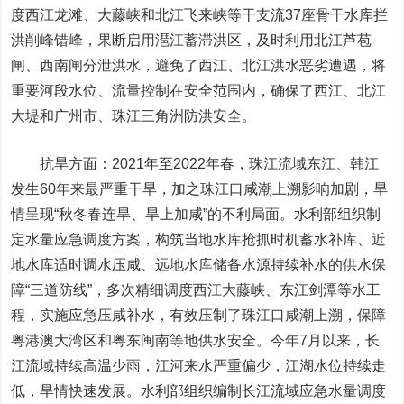
度西江龙滩、大藤峡和北江飞来峡等干支流37座骨干水库拦
洪削峰错峰，果断启用潖江蓄滞洪区，及时利用北江芦苞
闸、西南闸分泄洪水，避免了西江、北江洪水恶劣遭遇，将
重要河段水位、流量控制在安全范围内，确保了西江、北江
大堤和广州市、珠江三角洲防洪安全。
抗旱方面：2021年至2022年春，珠江流域东江、韩江
发生60年来最严重干旱，加之珠江口咸潮上溯影响加剧，旱
情呈现“秋冬春连旱、旱上加咸”的不利局面。水利部组织制
定水量应急调度方案，构筑当地水库抢抓时机蓄水补库、近
地水库适时调水压咸、远地水库储备水源持续补水的供水保
障“三道防线”，多次精细调度西江大藤峡、东江剑潭等水工
程，实施应急压咸补水，有效压制了珠江口咸潮上溯，保障
粤港澳大湾区和粤东闽南等地供水安全。今年7月以来，长
江流域持续高温少雨，江河来水严重偏少，江湖水位持续走
低，旱情快速发展。水利部组织编制长江流域应急水量调度