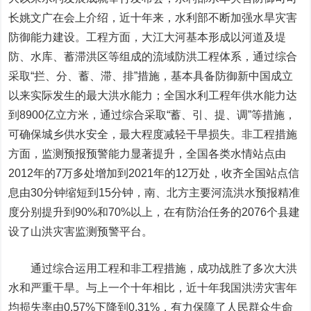
长姚文广在会上介绍，近十年来，水利部不断加强水旱灾害
防御能力建设。工程方面，大江大河基本形成以河道及堤
防、水库、蓄滞洪区等组成的流域防洪工程体系，通过综合
采取“拦、分、蓄、滞、排”措施，基本具备防御新中国成立
以来实际发生的最大洪水能力；全国水利工程年供水能力达
到8900亿立方米，通过综合采取“蓄、引、提、调”等措施，
可确保城乡供水安全，最大程度减轻干旱损失。非工程措施
方面，监测预报预警能力显著提升，全国各类水情站点由
2012年的7万多处增加到2021年的12万处，收齐全国站点信
息由30分钟缩短到15分钟，南、北方主要河流洪水预报精准
度分别提升到90%和70%以上，在有防治任务的2076个县建
设了山洪灾害监测预警平台。
通过综合运用工程和非工程措施，成功战胜了多次大洪
水和严重干旱。与上一个十年相比，近十年我国洪涝灾害年
均损失率由0.57%下降到0.31%，有力保障了人民群众生命