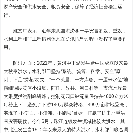
财产安全和供水安全、粮食安全，保障了经济社会稳定运
行。
姚文广表示，近年来我国洪涝和干旱灾害多发、重发，
水利工程和非工程措施体系在防汛抗旱过程中发挥了重要作
用。
防汛方面：2021年，黄河中下游发生新中国成立以来最
大秋季洪水，水利部门坚持“系统、统筹、科学、安全”原
则，下足“绣花”功夫，“一个流量、一方库容、一厘米水位”地
精细调度黄河小浪底、陆浑、故县、河口村等干支流水库最
大限度拦洪削峰错峰，控制花园口站流量保持在4800立方米
每秒上下，避免了下游140万群众转移、399万亩耕地受淹，
实现了“不伤亡、不漫滩、不跑坝”目标，打赢了抗击严重洪
涝灾害硬仗。今年6月，珠江连续发生流域性较大洪水，其
中北江发生自1915年以来最大的特大洪水，水利部门联合调