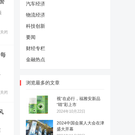
警
汽车经济
预
物流经济
科技创新
关闭
要闻
财经专栏
受每
金融热点
、
浏览最多的文章
关闭
视”在必行，福雅安新品
“睛”彩上市
风
2024年10月22日
2024中国会展人大会在津
盛大开幕
案