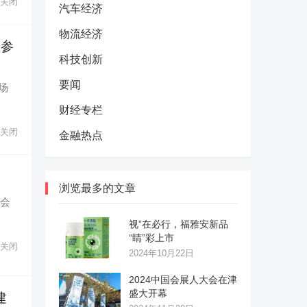
关闭
汽车经济
物流经济
建参
科技创新
要闻
场
财经专栏
关闭
金融热点
浏览最多的文章
览会
视”在必行，福雅安新品
“睛”彩上市
关闭
2024年10月22日
2024中国会展人大会在津
盛大开幕
建