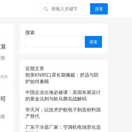
搜索
搜索
搜索
预算
展效
近期文章
朝美KN95口罩长期佩戴：舒适与防
关闭
护如何兼顾
中国企业出海必修课：美国布展设计
公司
的黄金法则与欧马腾实战解码
华天河：以技术护航电子制造材料国
产替代
和客
广东干冷器厂家：空调机电场景化选