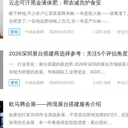
云志可汗黑金液体肥：帮农减负护食安
眼下种地,不少农户心里装着两本账:一本是投入账——尿素涨了
合肥贵了,一亩地追肥动辄上百元;另一本是产出账—…
要闻
中国会展网
2026年6月25日
1,293
浏览
评论已
2026深圳展台搭建商选择参考：关注5个评估角度
一、行业变化：展台搭建的新趋势 2026年深圳的展会市场较前
有较为明显的发展。华南国际工业博览会、AGIC…
要闻
中国会展网
2026年6月24日
2,410
浏览
评论已
欧马腾会展——跨境展台搭建服务介绍
如果你打算2026年去美国参展，不管是拉斯维加斯的CES，还
加哥的五金展，有一件事值得提前想清楚：展台搭好…