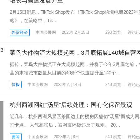
增长与高速发展并重
2月15日消息，TikTok Shop发布《TikTok Shop跨境电商2023
略》，在策略中，Tik…
外贸经济
中国会展网
2023年2月15日
290
浏览
评论已
菜鸟大件物流大规模起网，3月底拓展140城自营
据传，菜鸟大件物流正在大规模起网，并将于今年3月底之前，
营的末端城市数量从目前的40余个快速提升至140个…
快报
中国会展网
2023年2月14日
248
浏览
评论已
杭州西湖网红“汤屋”后续处理：国有化保留景观
近几年，杭州西湖风景区茶园边上的楼房因酷似“汤屋”而成为网
打卡点。 人气高涨后，被网友怀疑违反了规则。 20…
要闻
中国会展网
2023年2月8日
240
浏览
评论已