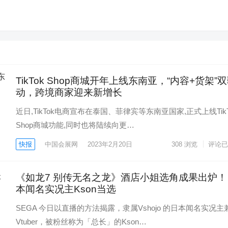
TikTok Shop商城开年上线东南亚，“内容+货架”
动，跨境商家迎来新增长
近日,TikTok电商宣布在泰国、菲律宾等东南亚国家,正式上线TikT
Shop商城功能,同时也将陆续向更…
快报
中国会展网
2023年2月20日
308
浏览
评论已
《如龙7 别传无名之龙》酒店小姐选角成果出炉！
本闻名实况主Kson当选
SEGA 今日以直播的方法揭露，隶属Vshojo 的日本闻名实况主
Vtuber，被粉丝称为「总长」的Kson…