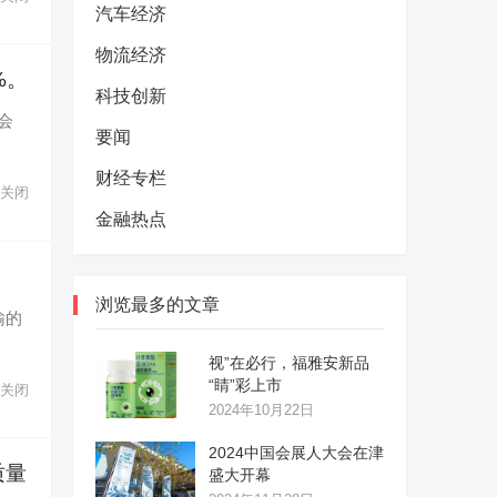
汽车经济
物流经济
%。
科技创新
会
要闻
财经专栏
关闭
金融热点
。
浏览最多的文章
输的
视”在必行，福雅安新品
“睛”彩上市
关闭
2024年10月22日
2024中国会展人大会在津
质量
盛大开幕