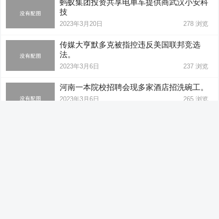
蚂蚁集团投资共享电单车提供商武汉小安科
技
2023年3月20日
278
浏览
传媒大亨默多克被指控违反美国联邦竞选
法。
2023年3月6日
237
浏览
河南一本院校招聘会现多家酒店招洗碗工。
2023年3月6日
265
浏览
患者住院15天必须出院? 国家医保局：对住
院天数无限制。
2023年3月6日
250
浏览
贺丹委员：建议生育支持不能只给本地人，
新市民育儿也要支持。
2023年3月6日
260
浏览
长沙放松限售政策：从“不动产权证满4年可