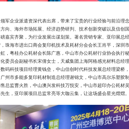
业领军企业派遣资深代表出席，带来了宝贵的行业经验与前沿理
展方向、海外市场拓展、经济趋势研判、技术创新突破以及信创
重磅嘉宾齐聚，为行业发展出谋划策。著名营销专家、亚印展总
宁，珠海市进出口商会复印机技术及耗材分会会长王肖平，深圳
长虹，粤桂办公耗材会长陈广惠，中山市办公耗材行业协会执行
准化委员会副秘书长宋倩女士，天威集团上海阿格感光材料总经
格数码科技项目经理黄钱垒，中山信创时代科技发展总经理梁桥
，广州市多能多复印耗材制造总经理谢锦文，中山市高尔乐塑胶
销售总监曹火胜，中山澳兴发科技万悦安，中山市超印办公耗材
伟先生，亚印展项目总监常亮等大咖云集，让这场盛会星光熠熠