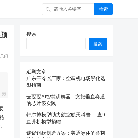
搜索
展预
搜索
搜索
关闭
近期文章
广东干冷器厂家：空调机电场景化选
型指南
去耍耍AI智慧讲解器：文旅垂直赛道
的芯片级实践
展
特尔博模型助力航空航天科普1:1直9
耗
直升机模型捐赠
计。
镀锡铜线制造方案：美通导体的柔韧