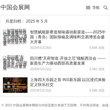
中国会展网
导航
月度归档：
2025 年 5 月
智慧赋能新赛道辣味撬动新渠道——2025中
国（青岛）国际辣椒及调味料交易博览会盛
大开幕
2025年5月28日
5,694
浏览
四川携“天府智造·开放之芯”领航西洽会 ——
新质生产力驱动西部高质量发展
2025年5月23日
6,060
浏览
上海四大乐园之首·INS新乐园 以沉浸式体验
定义快乐社交
2025年5月15日
5,688
浏览
© 2023
中国会展网
本网部分内容及图片来源于互联网，不作商业用途，如侵