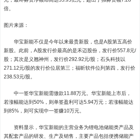
倍。
图片来源：
华宝新能不仅是今年以来最贵新股，也是A股第五高价
新股。
此前，A股发行价最高的是
禾迈股份
，发行价557.8元/
股；其次是
义翘神州
，发行价292.92元/股；
石头科技
以
271.12元/股的发行价位居第三；
福昕软件
位列第四，发行价
238.53元/股。
中一签华宝新能需缴款11.88万元。华宝新能上市后，
若涨幅能达到50%，则单签盈利可达5.94万元；若涨幅能达
到85%，则可实现中一签赚10万元。
资料显示，华宝新能的主营业务为锂电池储能类产品及
其配套产品的研发、生产及销售，主要产品包括便携储能产