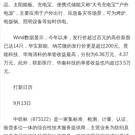
品、
太阳能
板、充电宝。便携式储能又称“大号充电宝”“户外
电源”，主要应用于户外出行、应急备灾等场景，可为烤炉、
电饭锅、照明设备等短时供电。
Wind数据显示，今年以来，发行价超过百元的高价新股
已达14只，华宝新能、
纳芯微
的发行价更是超过200元。
昱
能科技
、
华海清科
的单签收益最高，分别为6.36万元、4.37
万元。此外，
联影医疗
、
华秦科技
的单签收益也均超过3.5万
元。
打新日历
9月13日
中纺标
（873122）是一家集标准、检测、计量、认证、
验货多位一体的综合性技术服务提供商，主营业务为纺织及