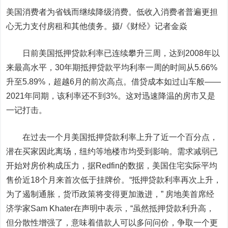
美国消费者为省钱而继续降级消费。低收入消费者普遍更担
心无力支付房租和其他债务。摄/《财经》记者金焱
日前美国抵押贷款利率已连续攀升三周，达到2008年以
来最高水平，30年期抵押贷款平均利率一周的时间从5.66%
升至5.89%，超越6月的前次高点。借贷成本如过山车般——
2021年同期，该利率还不到3%。这对迅速降温的房市又是
一记打击。
在过去一个月美国抵押贷款利率上升了近一个百分点，
潜在买家因此离场，纽约等地楼市均受到影响。需求减弱已
开始对房价构成压力，据Redfin的数据，美国住宅实际平均
售价近18个月来首次低于挂牌价。“抵押贷款利率再次上升，
为了遏制通胀，货币政策将变得更加激进，” 房地美首席经
济学家Sam Khater在声明中表示，“虽然抵押贷款利升高，
但分散性增强了，意味着借款人可以多问问价，争取一个更