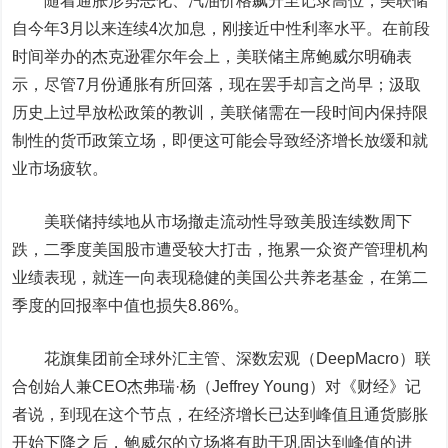
随着通胀形势恶化、汽油价格飙升至记录高位，美联储
自今年3月以来连续4次加息，刚接近中性利率水平。在前段
时间举办的杰克逊霍尔年会上，美联储主席鲍威尔明确表
示，尽管7月份通胀有所回落，现在罢手却言之尚早；汲取
历史上过早放松政策的教训，美联储需在一段时间内保持限
制性的货币政策立场，
即便这可能会导致经济增长放缓和就
业市场疲软。
美联储持续地从市场撤走流动性导致美股连续数周下
跌，二季度美国股市遭受较大打击，拖累一众资产管理机构
业绩表现，就连一向表现稳健的美国公共养老基金，在第二
季度的回报率中值也损失8.86%。
花旗集团前全球外汇主管、深数宏观
（DeepMacro）
联
合创始人兼CEO杰弗瑞·杨
（Jeffrey Young）
对《财经》记
者说，到现在这个节点，在经济增长已达到峰值且通货膨胀
开始下降之后，
鲍威尔的立场将有助于巩固达到峰值的进