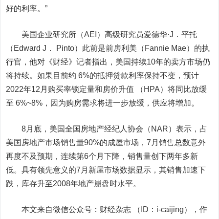
好的利率。”
美国企业研究所
（AEI）
高级研究员爱德华·J．平托
（Edward J． Pinto）
此前是前房利美
（Fannie Mae）
的执
行官，他对《财经》记者指出，美国持续10年的卖方市场仍
将持续。如果目前约 6%的抵押贷款利率保持不变，预计
2022年12月购买率锁定量和房价升值
（HPA）
将同比放缓
至 6%~8%，因为购房需求将进一步放缓，供应将增加。
8月底，美国全国房地产经纪人协会
（NAR）
表示，占
美国房地产市场销售量90%的成屋市场，7月销售总数意外
再度不及预期，连续第6个月下降，销售量创下两年多新
低。具有领先意义的
7月新屋市场数据显示，其销售加速下
跌，库存升至2008年地产崩盘时水平。
本文来自微信公众号：
财经杂志 （ID：i-caijing）
，作