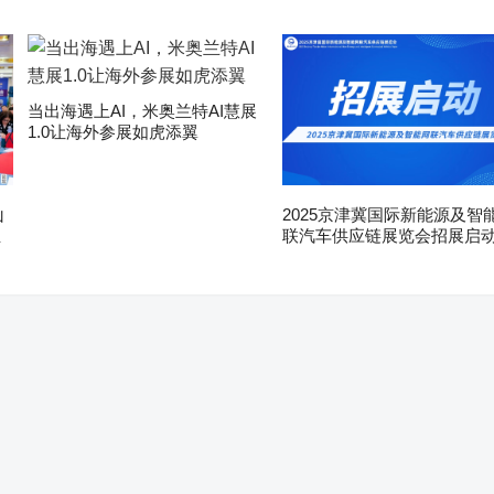
当出海遇上AI，米奥兰特AI慧展
1.0让海外参展如虎添翼
山
2025京津冀国际新能源及智
亚
联汽车供应链展览会招展启