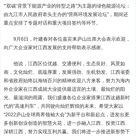
“‘双碳’背景下能源产业的转型之路”为主题的绿色能源论坛；
由九江市人民政府牵头主办的“营商环境发展论坛”，期间还
重点安排了专题对话和重大项目签约等环节。
9月6日，叶建春对各位嘉宾来庐山出席大会表示欢迎，
向广大企业家对江西发展的支持帮助表示感谢。
他说，江西区位优越、交通便利，生态良好、风景如
画，文化灿烂、底蕴厚重，发展强劲、生机勃发。江西省委
和省政府始终以海纳百川的精神欢迎八方来客，努力为海内
外企业家在江西成就大业提供最适宜的土壤、最灿烂的阳
光、最滋润的雨露。我们盛邀各位企业家搭乘江西这趟新时
代的“高速列车”，共同驶向灿烂辉煌的未来。希望大家以
“2022庐山全球商界领袖大会”为新平台和新起点，迸发出更
多创新创业创造的智慧火花，进一步融入江西、投资江西、
深耕江西，努力实现互利共赢。我们将进一步推进新形势下