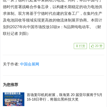
统一从
宁德时代
处集中采购动力电池。同时，本田中国与宁
德时代签署战略合作备忘录，以构建长期稳定的动力电池供
求体制。双方将基于宁德时代在建的宜春工厂，在集约生产
及电池回收等领域实现更高效的物流体制展开协商。本田计
划到2027年向中国市场投放10款e：N品牌纯电动车。（财
联社记者 刘阳）
打赏
20
赞
关于作者:
中国会展网
为您推荐
首场复印机耗材展，珠海第 20 届亚印展将于5月
16-18日举行，将颁出黑科技大奖