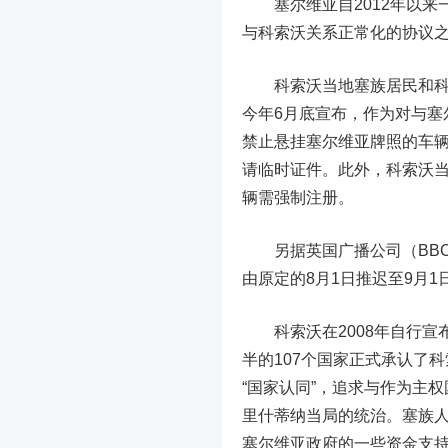
塞尔维亚自2012年以来
与科索沃关系正常化的协议
科索沃当地塞族居民和科当
今年6月底宣布，作为对与塞
禁止悬挂塞尔维亚牌照的车
请临时证件。此外，科索沃当
辆需强制注册。
另据英国广播公司（BBC
由原定的8月1日推迟至9月1
科索沃在2008年自行宣布独
半的107个国家正式承认了
“国家认同”，追求与作为主
里什蒂纳当局的统治。塞族
塞尔维亚政府的一些资金支