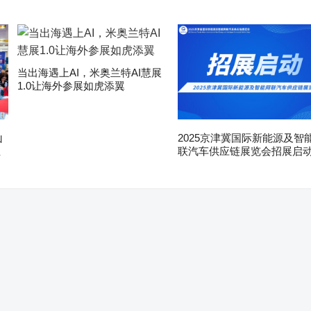
当出海遇上AI，米奥兰特AI慧展
1.0让海外参展如虎添翼
山
2025京津冀国际新能源及智
亚
联汽车供应链展览会招展启