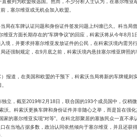
一直被列为欧盟候选国。然而，不少分析人士认为，在塞尔维亚
之前，塞尔维亚或无机会加入欧盟。
局在车牌认证问题和身份证件签发问题上纠缠已久。科当局
尔维亚方面长期存在的“车牌争议”的回应，科索沃将从今年8月1
辆入境，并要求持塞尔维亚发放证件的公民，在科索沃境内需另
局还强制规定，在9月底之前，科索沃境内悬挂塞尔维亚牌照的
）报道，在美国和欧盟的干预下，科索沃当局将新的车牌规则
日。
立，截至2019年2月18日，联合国的193个成员国中，仅稍
科索沃。科索沃更换车牌和身份证件并非随心之举，而是旨在强化
权国家的塞尔维亚实现“对等”。在科北部聚居的塞族民众一直不承
人口在当地占据多数，政治认同依然倾向于塞尔维亚，并且还获
持。