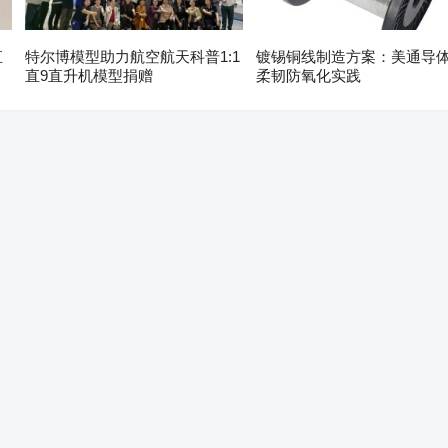
直
特尔博模型助力航空航天科普1:1
镀锡铜线制造方案：美通导
直9直升机模型捐赠
柔韧防氧化实践