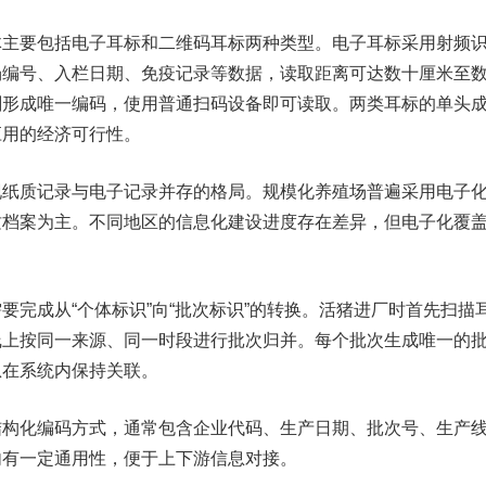
体主要包括电子耳标和二维码耳标两种类型。电子耳标采用射频
场编号、入栏日期、免疫记录等数据，读取距离可达数十厘米至
刻形成唯一编码，使用普通扫码设备即可读取。两类耳标的单头
应用的经济可行性。
现纸质记录与电子记录并存的格局。规模化养殖场普遍采用电子
质档案为主。不同地区的信息化建设进度存在差异，但电子化覆
要完成从“个体标识”向“批次标识”的转换。活猪进厂时首先扫描
线上按同一来源、同一时段进行批次归并。每个批次生成唯一的
息在系统内保持关联。
结构化编码方式，通常包含企业代码、生产日期、批次号、生产
内有一定通用性，便于上下游信息对接。