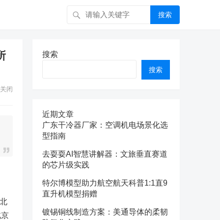
搜索
所
搜索
搜索
关闭
近期文章
广东干冷器厂家：空调机电场景化选
型指南
去耍耍AI智慧讲解器：文旅垂直赛道
的芯片级实践
特尔博模型助力航空航天科普1:1直9
直升机模型捐赠
北
镀锡铜线制造方案：美通导体的柔韧
北京