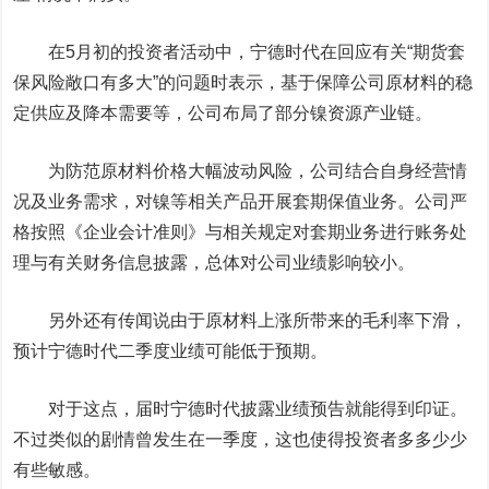
在5月初的投资者活动中，宁德时代在回应有关“期货套
保风险敞口有多大”的问题时表示，基于保障公司原材料的稳
定供应及降本需要等，公司布局了部分镍资源产业链。
为防范原材料价格大幅波动风险，公司结合自身经营情
况及业务需求，对镍等相关产品开展套期保值业务。公司严
格按照《企业会计准则》与相关规定对套期业务进行账务处
理与有关财务信息披露，总体对公司业绩影响较小。
另外还有传闻说由于原材料上涨所带来的毛利率下滑，
预计宁德时代二季度业绩可能低于预期。
对于这点，届时宁德时代披露业绩预告就能得到印证。
不过类似的剧情曾发生在一季度，这也使得投资者多多少少
有些敏感。