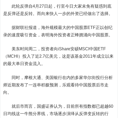
此轮反弹自4月27日起，行至今日大家未免有疑惑到底
是反弹还是反转。而向来快人一步的外资已经做出了选择。
据财联社报道，海外规模最大的中国股票ETF正以创纪
录的速度吸引资金，表明海外投资者正蜂拥涌向中国股票。
美东时间周二，投资者向iShare安硕MSCI中国ETF
（MCHI）投入了近2.7亿美元，这是该基金2011年成立以来
的最大单日资金流入。
同时，摩根大通、美国银行在内的多家华尔街投行分析
师近期发布了一连串积极预测，乐观看待中国股票后市走
向。
就后市而言，国盛证券认为，目前所有指数都已超越60
日均线这一牛熊分界线，市场逐步演绎从反弹变反转的行