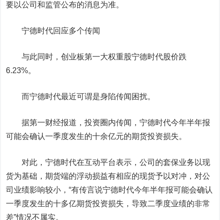
要以公司和监管公布的消息为准。
宁德时代回应多个传闻
与此同时，创业板第一大权重股宁德时代股价跌
6.23%。
而宁德时代最近可谓是身陷传闻困扰。
据第一财经报道，投资圈内传闻，宁德时代今年半年报
可能会确认一季度发生的十余亿元的期货投资损失。
对此，宁德时代在互动平台表示，公司的套保业务以现
货为基础，期货端的浮动损益有相应的现货予以对冲，对公
司业绩影响较小，“有传言说宁德时代今年半年报可能会确认
一季度发生的十多亿期货投资损失，导致二季度业绩的非常
差”情况不属实。