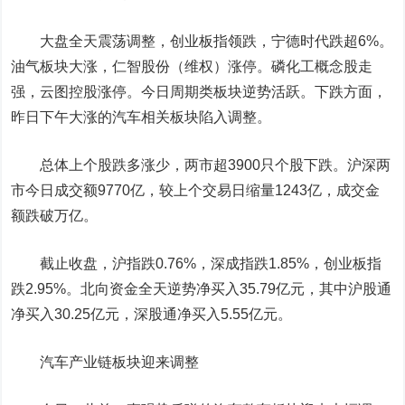
大盘全天震荡调整，创业板指领跌，
宁德时代
跌超6%。
油气板块大涨，
仁智股份
（维权）涨停。磷化工概念股走
强，
云图控股
涨停。今日周期类板块逆势活跃。下跌方面，
昨日下午大涨的汽车相关板块陷入调整。
总体上个股跌多涨少，两市超3900只个股下跌。沪深两
市今日成交额9770亿，较上个交易日缩量1243亿，成交金
额跌破万亿。
截止收盘，沪指跌0.76%，深成指跌1.85%，创业板指
跌2.95%。北向资金全天逆势净买入35.79亿元，其中沪股通
净买入30.25亿元，深股通净买入5.55亿元。
汽车产业链板块迎来调整