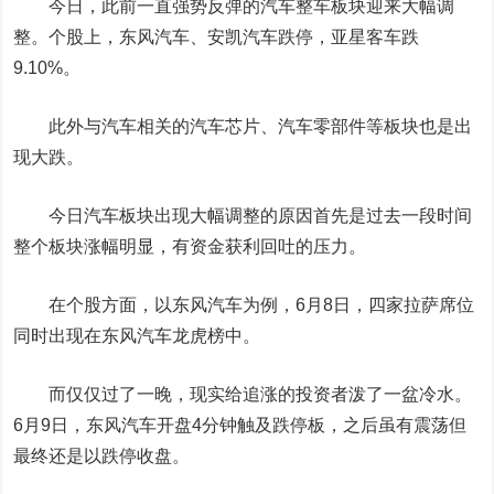
今日，此前一直强势反弹的汽车整车板块迎来大幅调
整。个股上，
东风汽车
、安凯汽车跌停，
亚星客车
跌
9.10%。
此外与汽车相关的汽车芯片、汽车零部件等板块也是出
现大跌。
今日汽车板块出现大幅调整的原因首先是过去一段时间
整个板块涨幅明显，有资金获利回吐的压力。
在个股方面，以东风汽车为例，6月8日，四家拉萨席位
同时出现在东风汽车龙虎榜中。
而仅仅过了一晚，现实给追涨的投资者泼了一盆冷水。
6月9日，东风汽车开盘4分钟触及跌停板，之后虽有震荡但
最终还是以跌停收盘。