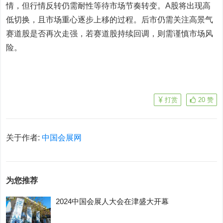
情，但行情反转仍需耐性等待市场节奏转变。A股将出现高
低切换，且市场重心逐步上移的过程。后市仍需关注高景气
赛道股是否再次走强，若赛道股持续回调，则需谨慎市场风
险。
打赏
20
赞
关于作者:
中国会展网
为您推荐
2024中国会展人大会在津盛大开幕