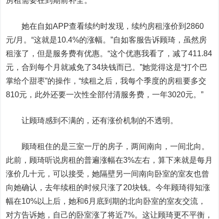
房租需要在到期前补全。
她在自如APP查看续约时发现，续约房租涨价到2860
元/月。“这就是10.4%的涨幅。”自如客服告诉顾琦，虽然房
租涨了，但是服务费有优惠。“这个优惠我看了，减了411.84
元，合到每个月就减免了34块钱而已。”她觉得这是“打个巴
掌给个甜枣”的操作，“续租之后，我每个季度的房租要多交
810元，此外还要一次性全部付清服务费，一年3020元。”
让顾琦感到不满的，还有涨价机制的不透明。
顾琦租住的是三室一厅的房子，两间南向，一间北向。
此前，顾琦听说房租的普遍涨幅在3%左右，算下来就是每月
涨价几十元，可以接受，她隔壁另一间南向卧室的室友也曾
向她确认，去年续租的时候只涨了20块钱。今年顾琦得知涨
幅在10%以上后，她和6月底到期的北向卧室的室友交流，
对方告诉她，自己的卧室涨了将近7%。这让顾琦更不平衡，