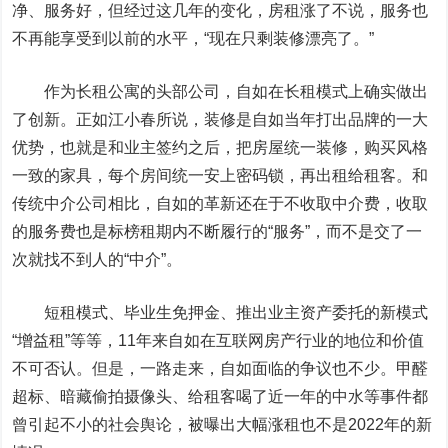
净、服务好，但经过这几年的变化，房租涨了不说，服务也
不再能享受到以前的水平，“现在只剩装修漂亮了。”
作为长租公寓的头部公司，自如在长租模式上确实做出
了创新。正如江小春所说，装修是自如当年打出品牌的一大
优势，也就是和业主签约之后，把房屋统一装修，购买风格
一致的家具，每个房间统一安上密码锁，再出租给租客。和
传统中介公司相比，自如的革新还在于不收取中介费，收取
的服务费也是标榜租期内不断履行的“服务”，而不是交了一
次就找不到人的“中介”。
短租模式、毕业生免押金、推出业主资产委托的新模式
“增益租”等等，11年来自如在互联网房产行业的地位和价值
不可否认。但是，一路走来，自如面临的争议也不少。甲醛
超标、暗藏
偷拍
摄像头、给租客喝了近一年的中水等事件都
曾引起不小的社会舆论，被曝出大幅涨租也不是2022年的新