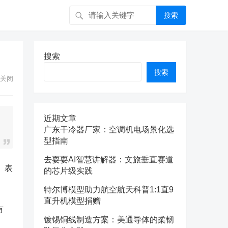
搜索
搜索
搜索
关闭
近期文章
广东干冷器厂家：空调机电场景化选
型指南
去耍耍AI智慧讲解器：文旅垂直赛道
）表
的芯片级实践
特尔博模型助力航空航天科普1:1直9
直升机模型捐赠
有
镀锡铜线制造方案：美通导体的柔韧