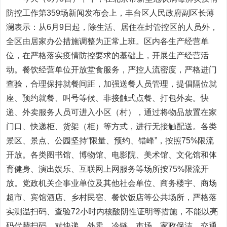
防控工作第359场新闻发布会上，丰台区人民政府副区长薄
澜表示：从6月9日起，除生活、居住在封管控区的人员外，
全区由居家办公措施调整为正常上班。区内各生产经营单
位，在严格落实疫情防控要求的基础上，开展生产经营活
动。餐饮经营单位开放堂食服务，严控人流密度，严格进门
查验，合理保持就餐间距，加强送餐人员管理，提倡隔位就
座、预约就餐、叫号等候、非接触式点餐、打包外卖。快
递、外卖服务人员可进入小区（村），通过将物品放置在家
门口、快递柜、货架（柜）等方式，进行无接触配送。各类
景区、景点、公园坚持“限量、预约、错峰”，按照75%限流
开放。各类图书馆、博物馆、电影院、美术馆、文化馆和体
育健身、演出娱乐、互联网上网服务等场所按75%限流开
放。党政机关企事业单位及其他社会单位、商务楼宇、商场
超市、宾馆酒店、乡村民宿、餐饮饭店等公共场所，严格落
实测温扫码、查验72小时内核酸阴性证明等措施，不能以亮
码代替扫码。对快递、外卖、冷链、市场、家政保洁、交通