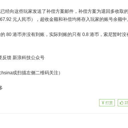
经向这些玩家发送了补偿方案邮件，
补偿方案为退回多收取
约 67.92 元人民币），超收金额和补偿均将存入玩家的账号余额中
80 港币并没有到账，实际到账的只有 0.8 港币，索尼暂时没
我要反馈
新浪科技公众号
echsina或扫描左侧二维码关注）
多
打赏
1