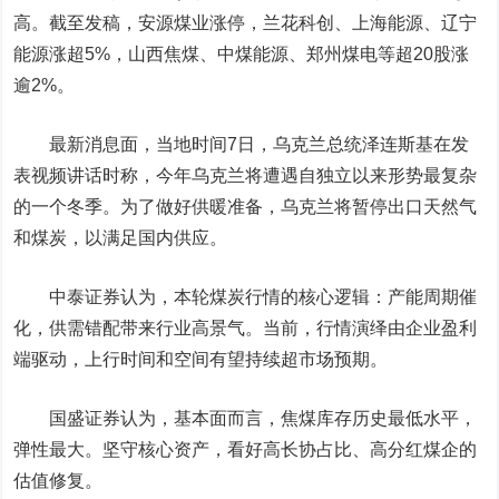
高。截至发稿，
安源煤业
涨停，
兰花科创
、
上海能源
、
辽宁
能源
涨超5%，
山西焦煤
、
中煤能源
、
郑州煤电
等超20股涨
逾2%。
最新消息面，当地时间7日，乌克兰总统泽连斯基在发
表视频讲话时称，今年乌克兰将遭遇自独立以来形势最复杂
的一个冬季。为了做好供暖准备，乌克兰将暂停出口天然气
和煤炭，以满足国内供应。
中泰证券
认为，本轮煤炭行情的核心逻辑：产能周期催
化，供需错配带来行业高景气。当前，行情演绎由企业盈利
端驱动，上行时间和空间有望持续超市场预期。
国盛证券认为，基本面而言，焦煤库存历史最低水平，
弹性最大。坚守核心资产，看好高长协占比、高分红煤企的
估值修复。