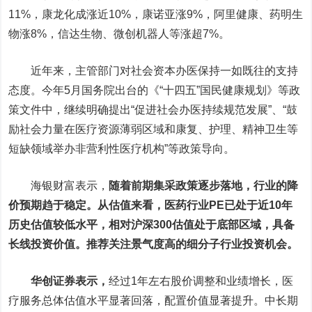
11%，
康龙化成
涨近10%，康诺亚涨9%，
阿里健康
、
药明生
物
涨8%，
信达生物
、微创机器人等涨超7%。
近年来，主管部门对社会资本办医保持一如既往的支持
态度。今年5月国务院出台的《“十四五”国民健康规划》等政
策文件中，继续明确提出“促进社会办医持续规范发展”、“鼓
励社会力量在医疗资源薄弱区域和康复、护理、精神卫生等
短缺领域举办非营利性医疗机构”等政策导向。
海银财富表示，
随着前期集采政策逐步落地，行业的降
价预期趋于稳定。从估值来看，医药行业PE已处于近10年
历史估值较低水平，相对沪深300估值处于底部区域，具备
长线投资价值。推荐关注景气度高的细分子行业投资机会。
华创证券表示，
经过1年左右股价调整和业绩增长，医
疗服务总体估值水平显著回落，配置价值显著提升。中长期