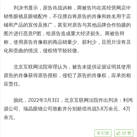
判决书显示，原告肖战诉称，两被告均在其经营网店中
销售眼镜及眼镜配件，不仅擅自将原告的肖像和姓名用于店
铺和产品的宣传及推广，甚至对原告与其他品牌合作拍摄的
图片进行恶意P图，给原告造成重大经济损失。两被告辩
称，使用原告肖像权的商品销量少、获利少，且照片没有丑
化和歪曲的情况，侵权情节较轻微。
北京互联网法院审理认为，被告未提供证据证明其使用
原告的肖像获得原告授权，侵犯了原告的肖像权，应承担相
应责任。
据此，2022年3月3日，北京互联网法院作出判决：利鸿
源公司、瑞晶眼镜公司致歉并分别赔偿肖战5.8万余元、4万
余元。
打赏
18
赞