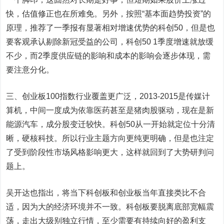
快，估值修正也在所难免。另外，按照“基本面趋势投资”的
原理，推荐了一季报有显著相对增速优势的科创50，但是也
要客观承认剔除新冠受益的公司，科创50 1季度增速就放缓
不少，而2季度供应链的影响和成本的影响会逐步体现，需
要注意分化。
三、创业板100指数行业覆盖更广泛，2013-2015是传媒计
算机，中间一度成为依靠医药甚至是猪肉股驱动，现在是新
能源汽车，成分股变迁较快。科创50从一开始就定位十分清
晰，硬核科技。所以行业主题方向更纯更明确，但是也注定
了受到阶段性市场风格影响更大，这样就回到了大势研判问
题上。
吴开达也指出，将当下科创板和创业板当年直接类比不合
适，因为大的经济环境并不一致。科创板要脱离底部宽幅震
荡，走出大级别独立行情，至少需要有持续向好的盈利支