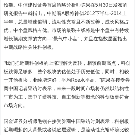
预期。
中信建投
证券首席策略分析师陈果在5月30日发布的
研究报告中就指出，中期看A股将神似2012下半年-2014上
半年，总量增速偏弱，流动性充裕且不断改善，成长风格占
优，中小盘风格占优。市场的最强主线将是中小盘中有持续
增长预期支撑的方向—“景气中小盘”，并且在指数层面指出
中期战略性关注科创板。
“我们把近期科创板的上涨理解为反转，相较前期高点，科创
板跌得足够多，整个板块的估值处于历史低位，同时，相较
于其他板块，业绩增速好，平均Roe水平高。”陈果在接受券
商中国记者采访时表示，未来一段时间市场将仍然以结构性
牛市为主，集中了硬科技、自主创新等概念的科创板更符合
市场方向。
国金证券
分析师毛锐在接受券商中国采访时则表示，科创板
近期崛起的大背景或者说底层逻辑，是流动性充裕环境比较