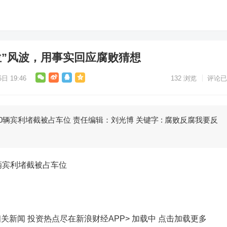
位”风波，用事实回应腐败猜想
日 19:46
132
浏览
评论已
辆宾利堵截被占车位 责任编辑：刘光博 关键字 : 腐败反腐我要反
辆宾利堵截被占车位
相关新闻
投资热点尽在新浪财经APP> 加载中
点击加载更多