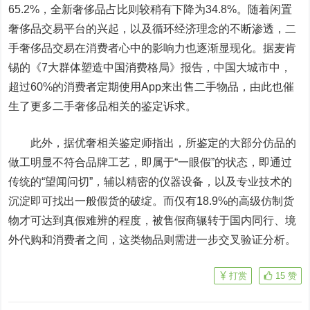
65.2%，全新奢侈品占比则较稍有下降为34.8%。随着闲置
奢侈品交易平台的兴起，以及循环经济理念的不断渗透，二
手奢侈品交易在消费者心中的影响力也逐渐显现化。据麦肯
锡的《7大群体塑造中国消费格局》报告，中国大城市中，
超过60%的消费者定期使用App来出售二手物品，由此也催
生了更多二手奢侈品相关的鉴定诉求。
此外，据优奢相关鉴定师指出，所鉴定的大部分仿品的
做工明显不符合品牌工艺，即属于“一眼假”的状态，即通过
传统的“望闻问切”，辅以精密的仪器设备，以及专业技术的
沉淀即可找出一般假货的破绽。而仅有18.9%的高级仿制货
物才可达到真假难辨的程度，被售假商辗转于国内同行、境
外代购和消费者之间，这类物品则需进一步交叉验证分析。
打赏
15
赞