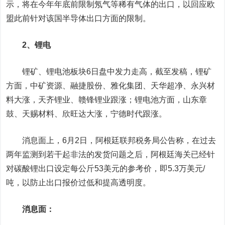
示，将在今年年底前限制氖气等稀有气体的出口，以回应欧
盟此前针对该国半导体出口方面的限制。
2、锂电
锂矿、锂电池板块6日盘中发力走高，截至发稿，锂矿
方面，
中矿资源
、
融捷股份
、
雅化集团
、
天华超净
、
永兴材
料
大涨，
天齐锂业
、
赣锋锂业
跟涨；锂电池方面，
山东章
鼓
、
天赐材料
、
欣旺达
大涨，
宁德时代
跟涨。
消息面上，6月2日，阿根廷联邦税务局公告称，在过去
两年监测到若干起非法的发货问题之后，阿根廷海关已经针
对碳酸锂出口设定每公斤53美元的参考价，即5.3万美元/
吨，以防止出口报价过低和提高透明度。
消息面：