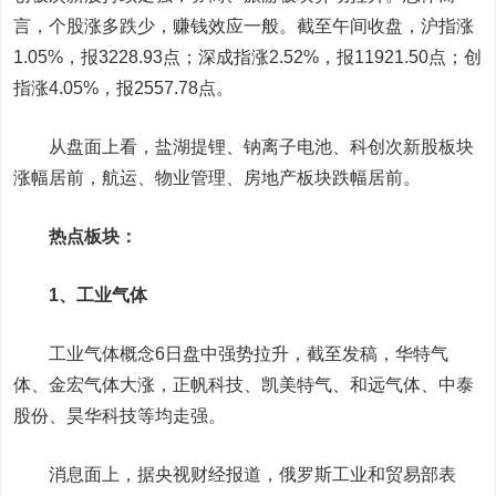
言，个股涨多跌少，赚钱效应一般。截至午间收盘，沪指涨
1.05%，报3228.93点；深成指涨2.52%，报11921.50点；创
指涨4.05%，报2557.78点。
从盘面上看，盐湖提锂、钠离子电池、科创次新股板块
涨幅居前，航运、物业管理、房地产板块跌幅居前。
热点板块：
1、工业气体
工业气体概念6日盘中强势拉升，截至发稿，
华特气
体
、
金宏气体
大涨，
正帆科技
、
凯美特气
、
和远气体
、
中泰
股份
、
昊华科技
等均走强。
消息面上，据央视财经报道，俄罗斯工业和贸易部表