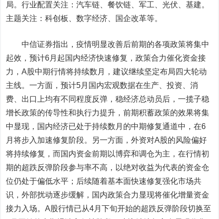
局。行业配置关注：汽车链、餐饮链、军工、光伏、基建。
主题关注：科创板、数字经济、国企改革等。
中信证券
指出，疫情明显改善后前期的各项政策将集中
起效，预计6月起国内经济快速修复，政策合力催化资金接
力，A股中期行情将持续数月，建议继续坚定布局四大轮动
主线。一方面，预计5月国内宏观数据在生产、投资、消
费、出口上均有不同程度反弹，稳经济总动员后，一揽子稳
增长政策的传导性和执行力提升，前期积蓄政策的效果将集
中显现，国内经济已处于持续数月的中期修复通道中，在6
月将步入加速修复阶段。另一方面，外资对A股的风险偏好
将持续修复，而国内资金前期以博弈和调仓为主，在行情初
期的超跌反弹阶段参与率不高，以绝对收益为代表的资金仓
位仍处于偏低水平；后续随着基本面快速修复强化市场共
识，外部扰动逐步缓解，国内政策合力显现将催化增量资金
接力入场。A股行情已从4月下旬开始的超跌反弹阶段切换至