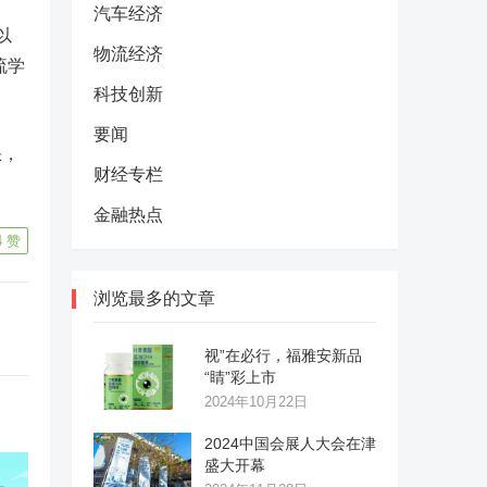
汽车经济
以
物流经济
流学
科技创新
要闻
缺，
财经专栏
金融热点
4
赞
浏览最多的文章
视”在必行，福雅安新品
“睛”彩上市
2024年10月22日
2024中国会展人大会在津
盛大开幕