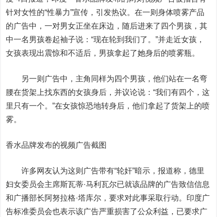
针对女性的“性暴力”宣传，引发热议。
在一则身体喷雾产品
的广告中，一对男女正坐在床边，随后进来了四个男孩，其
中一名男孩卷起袖子说：“现在轮到我们了。”并走近女孩，
女孩表现出震惊和不适后，男孩拿起了她身后的喷雾瓶。
另一则广告中，主角同样为四个男孩，他们站在一名弯
腰在货架上找东西的女孩身后，并议论说：“我们有四个，这
里只有一个。”在女孩惊恐地转身后，他们拿起了货架上的喷
雾。
香水品牌发布的视频广告截图
许多网友认为这则广告带有“轮奸”暗示
，报道称，德里
妇女委员会主席斯瓦蒂·马利瓦尔已就该品牌的广告致信信息
和广播部长阿努拉格·塔库尔，要求对此事采取行动。印度广
告标准委员会也表示该广告严重损害了公众利益，已要求广