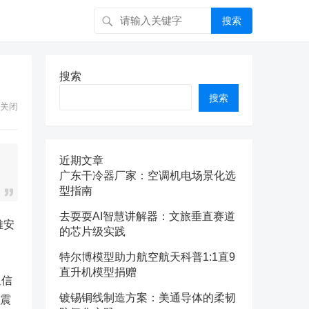
搜索
搜索
搜索
关闭
近期文章
广东干冷器厂家：空调机电场景化选
型指南
去耍耍AI智慧讲解器：文旅垂直赛道
雅安
的芯片级实践
特尔博模型助力航空航天科普1:1直9
直升机模型捐赠
通信
镀锡铜线制造方案：美通导体的柔韧
抗震