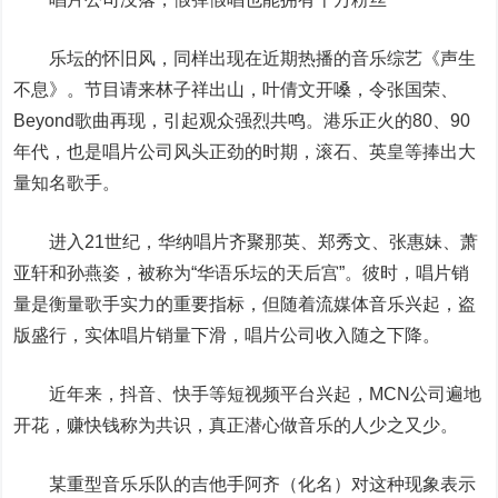
乐坛的怀旧风，同样出现在近期热播的音乐综艺《声生
不息》。节目请来林子祥出山，叶倩文开嗓，令张国荣、
Beyond歌曲再现，引起观众强烈共鸣。港乐正火的80、90
年代，也是唱片公司风头正劲的时期，滚石、英皇等捧出大
量知名歌手。
进入21世纪，华纳唱片齐聚那英、郑秀文、张惠妹、萧
亚轩和孙燕姿，被称为“华语乐坛的天后宫”。彼时，唱片销
量是衡量歌手实力的重要指标，但随着流媒体音乐兴起，盗
版盛行，实体唱片销量下滑，唱片公司收入随之下降。
近年来，抖音、快手等短视频平台兴起，MCN公司遍地
开花，赚快钱称为共识，真正潜心做音乐的人少之又少。
某重型音乐乐队的吉他手阿齐（化名）对这种现象表示