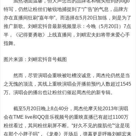
虽然场面温馨，但大声念出的品牌名和镜头给到的logo
特写，仍然让粉丝们敏锐地捕捉到了“广告”的气息，品牌方
亦在直播间狂刷“嘉年华”。而选择在5月20日加练，则是为了
推广新歌。刘畊宏抖音最新视频显示：今晚（5月20日）7点
半，《记得要勇敢》上线直播间，刘畊宏夫妇将带来爱心手
指舞。
图片来源
：刘畊宏抖音号截图
然而，尽管演唱会重映被吐槽没诚意，周杰伦仍然是当
之无愧的顶流，其线上重映演唱会开播前预约人数超过1545
万。演唱会的播出也让粉丝们催起周杰伦的新专辑。
截至5月20日晚上8点40分，周杰伦摩天轮2013年演唱
会在TME live和QQ音乐视频号的重映直播已有超过1100万
粉丝看过，其间粉丝刷屏不断。“好久不见的腹肌伦”“这是现
在那个小胖子吗”，《龙拳》开场后，弹幕更是呼唤刘畊宏来