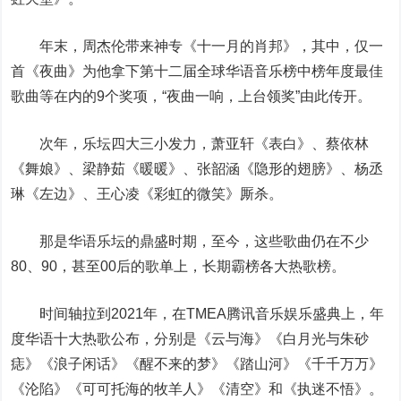
年末，周杰伦带来神专《十一月的肖邦》，其中，仅一
首《夜曲》为他拿下第十二届全球华语音乐榜中榜年度最佳
歌曲等在内的9个奖项，“夜曲一响，上台领奖”由此传开。
次年，乐坛四大三小发力，萧亚轩《表白》、蔡依林
《舞娘》、梁静茹《暖暖》、张韶涵《隐形的翅膀》、杨丞
琳《左边》、王心凌《彩虹的微笑》厮杀。
那是华语乐坛的鼎盛时期，至今，这些歌曲仍在不少
80、90，甚至00后的歌单上，长期霸榜各大热歌榜。
时间轴拉到2021年，在TMEA腾讯音乐娱乐盛典上，年
度华语十大热歌公布，分别是《云与海》《白月光与朱砂
痣》《浪子闲话》《醒不来的梦》《踏山河》《千千万万》
《沦陷》《可可托海的牧羊人》《清空》和《执迷不悟》。