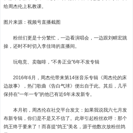
给周杰伦上私教课。
图片来源：视频号直播截图
粉丝们更是十分繁忙，一边看演唱会，一边跟刘畊宏跳
操，还时不时切入李佳琦的直播间。
玩电竞、卖咖啡，“不务正业”6年不发专辑
2016年6月，周杰伦带来第14张音乐专辑《周杰伦的床
边故事》，热门歌曲《告白气球》便出自于此。其后，几乎
保持在“一年一专”的他已有近6年未发新专。
本月初，周杰伦在社交平台发文：如果我说我六七月发
布新专辑，你们是不是又不信了。此举引起粉丝欢呼：那个
鸽王终于要来了！而喜提“鸽王”美名，源于他数次放粉丝鸽