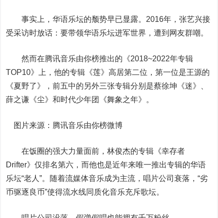
事实上，华语乐坛的颓势早已显露。2016年，张艺兴接
受采访时放话：要带领华语乐坛进军世界，遭到网友群嘲。
然而在腾讯音乐由你榜推出的《2018~2022年专辑
TOP10》上，他的专辑《莲》高居第二位，第一位是王源的
《夏野了》，前五中的另外三张专辑分别是蔡徐坤《迷》、
薛之谦《尘》和时代少年团《舞象之年》。
图片来源：腾讯音乐由你榜微博
在饭圈的强大力量面前，林俊杰的专辑《幸存者
Drifter》仅排名第六，而他也是近年来唯一推出专辑的华语
乐坛“老人”。随着流媒体音乐成为主流，唱片公司衰落，“劣
币驱逐良币”使得流水线同质化音乐充斥歌坛。
唱片公司没落，假弹假唱也能拥有千万粉丝