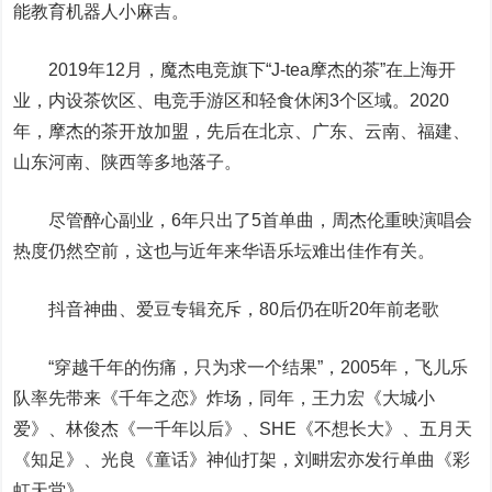
能教育
机器人
小麻吉。
2019年12月，魔杰电竞旗下“J-tea摩杰的茶”在上海开
业，内设茶饮区、电竞手游区和轻食休闲3个区域。2020
年，摩杰的茶开放加盟，先后在北京、广东、云南、福建、
山东河南、陕西等多地落子。
尽管醉心副业，6年只出了5首单曲，周杰伦重映演唱会
热度仍然空前，这也与近年来华语乐坛难出佳作有关。
抖音神曲、爱豆专辑充斥，80后仍在听20年前老歌
“穿越千年的伤痛，只为求一个结果”，2005年，飞儿乐
队率先带来《千年之恋》炸场，同年，王力宏《大城小
爱》、林俊杰《一千年以后》、SHE《不想长大》、五月天
《知足》、光良《童话》神仙打架，刘畊宏亦发行单曲《彩
虹天堂》。