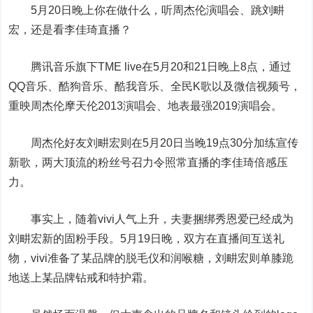
5月20日晚上你在做什么，听周杰伦演唱会、跳刘畊
宏，还是看李佳琦直播？
腾讯音乐旗下TME live在5月20和21日晚上8点，通过
QQ音乐、酷狗音乐、酷我音乐、全民K歌以及微信视频号，
重映周杰伦摩天伦2013演唱会、地表最强2019演唱会。
周杰伦好友刘畊宏则在5月20日当晚19点30分加练宣传
新歌，两大顶流的粉丝号召力令照常直播的李佳琦倍感压
力。
事实上，随着vivi人气上升，夫妻捆绑秀恩爱已经成为
刘畊宏新的固粉手段。5月19日晚，双方在直播间互送礼
物，vivi准备了某品牌的脱毛仪和润喉糖，刘畊宏则单膝跪
地送上某品牌钻戒和特护霜。