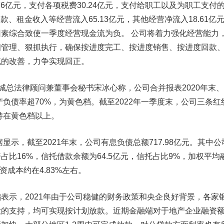
76亿元，支付各项税费30.24亿元，支付给职工以及为职工支付
款、租金收入等经营流入65.13亿元，其他经营净流入18.61亿
素综合致使一季度经营现金流为负。 公司将着力强化经营能力
细管理、狠抓执行，确保按进度完工、按进度销售、按进度回款
流的改善，力争实现回正。
总法律顾问兼董事会秘书宋冰心称，公司合并报表2020年末、
产负债率超70%，为黄色档。截至2022年一季度末，公司三条红
维持在黄色档以上。
示，截至2021年末，公司有息负债总额717.98亿元。其中公
占比16%，信托借款余额为64.5亿元，信托占比9%，加权平均
资成本约在4.83%左右。
示，2021年由于公司稳健的财务政策和央企良好背景，各家
大的支持，均可实现按计划放款。近期金融端对于地产企业融资