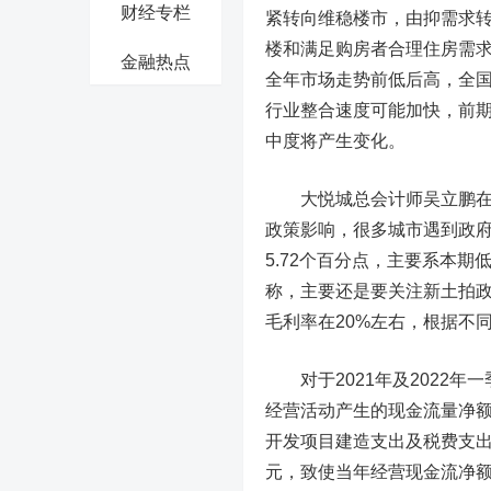
财经专栏
紧转向维稳楼市，由抑需求
楼和满足购房者合理住房需
金融热点
全年市场走势前低后高，全
行业整合速度可能加快，前
中度将产生变化。
大悦城总会计师吴立鹏在业绩
政策影响，很多城市遇到政府限
5.72个百分点，主要系本
称，主要还是要关注新土拍
毛利率在20%左右，根据不
对于2021年及2022年
经营活动产生的现金流量净额-
开发项目建造支出及税费支出合
元，致使当年经营现金流净额为