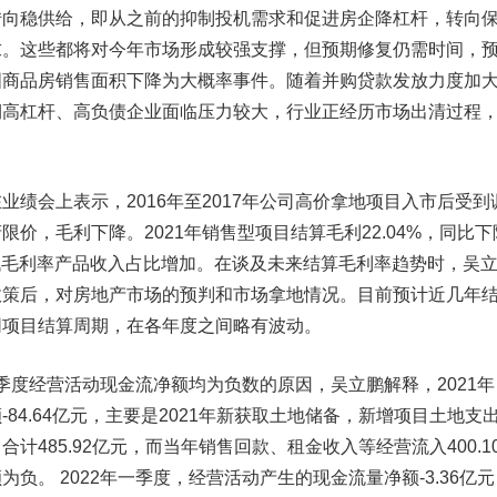
转向稳供给，即从之前的抑制投机需求和促进房企降杠杆，转向
求。这些都将对今年市场形成较强支撑，但预期修复仍需时间，
国商品房销售面积下降为大概率事件。随着并购贷款发放力度加
期高杠杆、高负债企业面临压力较大，行业正经历市场出清过程
会上表示，2016年至2017年公司高价拿地项目入市后受到
价，毛利下降。2021年销售型项目结算毛利22.04%，同比下
期低毛利率产品收入占比增加。在谈及未来结算毛利率趋势时，吴
政策后，对房地产市场的预判和市场拿地情况。目前预计近几年
同项目结算周期，在各年度之间略有波动。
一季度经营活动现金流净额均为负数的原因，吴立鹏解释，2021年
84.64亿元，主要是2021年新获取土地储备，新增项目土地支
计485.92亿元，而当年销售回款、租金收入等经营流入400.1
负。 2022年一季度，经营活动产生的现金流量净额-3.36亿元