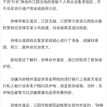
于其“行长”身份向江阴当地的老板个人和企业集资借款，并
不涉及农行储户资金或政府公款。
孙锋举家出逃后，江苏无锡、江阴警方曾派出两批办案
民警前往菲律宾某小岛抓捕，但未能将其成功抓获。
孙锋出逃路线在案发前就精心进行了准备，他辗转泰
国、荷兰，最终前往加拿大。
政知君还了解到，孙锋在外逃前，就已经取得了新加坡
护照。
涉嫌为孙锋外逃提供资金帮助的渣打银行上海新天地支
行私人银行业务客户顾问吴伊甸，就是新加坡籍。当时，吴
伊甸也被警方以涉嫌窝藏包庇罪刑事拘留。
孙锋外逃后，江阴市检察院副检察长曾对外提到，“孙峰