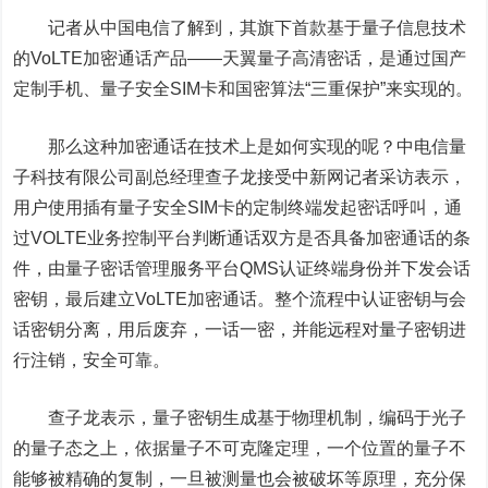
记者从中国电信了解到，其旗下首款基于量子信息技术
的VoLTE加密通话产品——天翼量子高清密话，是通过国产
定制手机、量子安全SIM卡和国密算法“三重保护”来实现的。
那么这种加密通话在技术上是如何实现的呢？中电信量
子科技有限公司副总经理查子龙接受中新网记者采访表示，
用户使用插有量子安全SIM卡的定制终端发起密话呼叫，通
过VOLTE业务控制平台判断通话双方是否具备加密通话的条
件，由量子密话管理服务平台QMS认证终端身份并下发会话
密钥，最后建立VoLTE加密通话。整个流程中认证密钥与会
话密钥分离，用后废弃，一话一密，并能远程对量子密钥进
行注销，安全可靠。
查子龙表示，量子密钥生成基于物理机制，编码于光子
的量子态之上，依据量子不可克隆定理，一个位置的量子不
能够被精确的复制，一旦被测量也会被破坏等原理，充分保