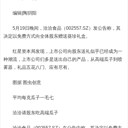
编辑|陶玥阳
5月19日晚间，
洽洽食品
（002557.SZ）发公告称，其
决定以免费方式向全体股东赠送葵珍礼盒。
红星资本局发现，上市公司向股东送礼似乎已经成为一
种潮流，上市公司们多是送出自己的产品，从高端瓜子到喷
雾器，礼品五花八门、应有尽有。
图据 图虫创意
平均每克瓜子一毛七
洽洽请股东吃高端瓜子
洽洽食品（002557.SZ）在公告中称，其决定以免费方