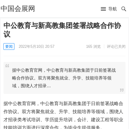
中国会展网
导航
中公教育与新高教集团签署战略合作协
议
要闻
2022年5月10日 20:57
165
浏览
评论已关闭
据中公教育官网，中公教育与新高教集团于日前签署战
略合作协议。双方将聚焦就业、升学、技能培养等领
域，围绕人才招录…
据中公教育官网，中公教育与新高教集团于日前签署战略合
作协议。双方将聚焦就业、升学、技能培养等领域，围绕人
才招录类考试培训、学历提升培训，会计、建设工程等职业
技能培训方面进行深度合作，为毕业生提供服务。