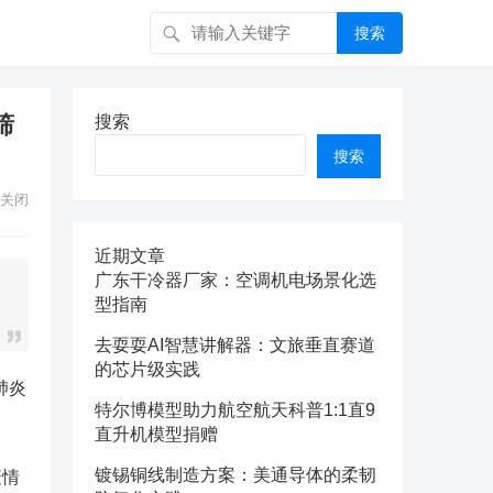
搜索
筛
搜索
搜索
关闭
近期文章
广东干冷器厂家：空调机电场景化选
型指南
去耍耍AI智慧讲解器：文旅垂直赛道
的芯片级实践
肺炎
特尔博模型助力航空航天科普1:1直9
直升机模型捐赠
镀锡铜线制造方案：美通导体的柔韧
疫情