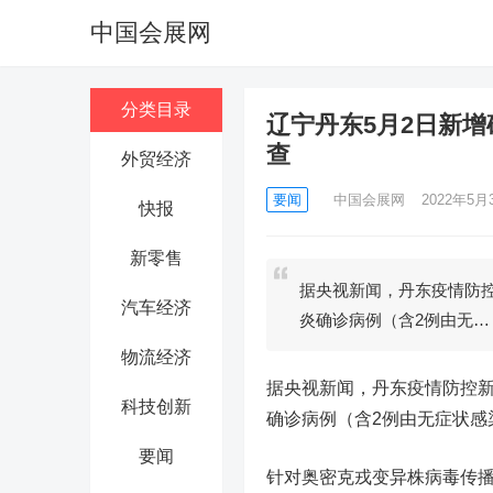
中国会展网
分类目录
辽宁丹东5月2日新增
查
外贸经济
要闻
中国会展网
2022年5月3
快报
新零售
据央视新闻，丹东疫情防控
汽车经济
炎确诊病例（含2例由无…
物流经济
据央视新闻，丹东疫情防控新
科技创新
确诊病例（含2例由无症状感
要闻
针对奥密克戎变异株病毒传