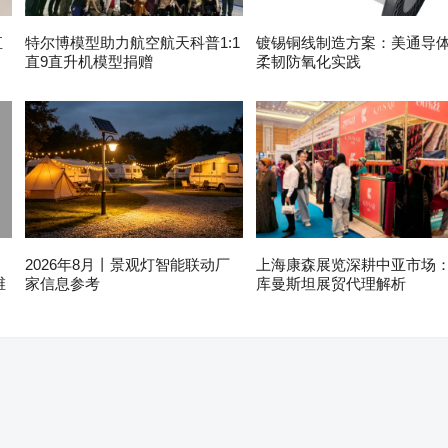
直
特尔博模型助力航空航天科普1:1
镀锡铜线制造方案：美通导
直9直升机模型捐赠
柔韧防氧化实践
2026年8月丨景观灯智能联动厂
上海康森展览深耕中亚市场
维
家信息参考
库曼斯坦展贸代理解析