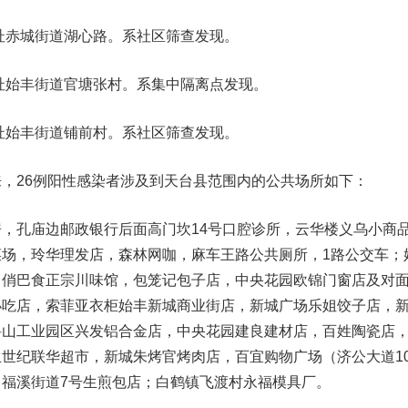
住址赤城街道湖心路。系社区筛查发现。
住址始丰街道官塘张村。系集中隔离点发现。
住址始丰街道铺前村。系社区筛查发现。
，26例阳性感染者涉及到天台县范围内的公共场所如下：
，孔庙边邮政银行后面高门坎14号口腔诊所，云华楼义乌小商
场，玲华理发店，森林网咖，麻车王路公共厕所，1路公交车；
，俏巴食正宗川味馆，包笼记包子店，中央花园欧锦门窗店及对
小吃店，索菲亚衣柜始丰新城商业街店，新城广场乐姐饺子店，
科山工业园区兴发铝合金店，中央花园建良建材店，百姓陶瓷店
世纪联华超市，新城朱烤官烤肉店，百宜购物广场（济公大道10
福溪街道7号生煎包店；白鹤镇飞渡村永福模具厂。