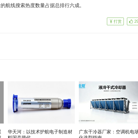
发的航线搜索热度数量占据总排行六成。
打赏
2
展
华天河：以技术护航电子制造材
广东干冷器厂家：空调机电
解
料国产替代
化选型指南