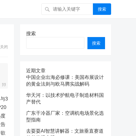
搜索
搜索
搜索
关闭
近期文章
中国企业出海必修课：美国布展设计
的黄金法则与欧马腾实战解码
华天河：以技术护航电子制造材料国
与3
产替代
20
广东干冷器厂家：空调机电场景化选
热度
型指南
报告
去耍耍AI智慧讲解器：文旅垂直赛道
行欲