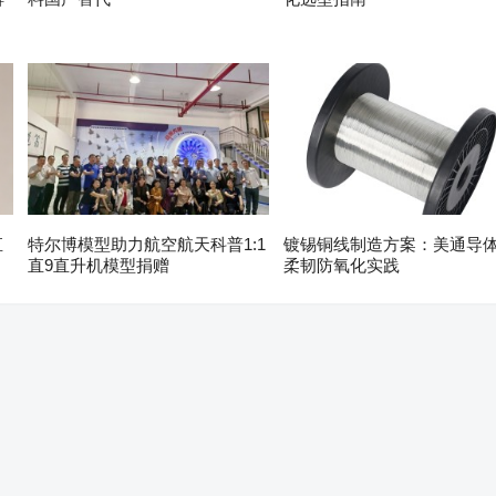
直
特尔博模型助力航空航天科普1:1
镀锡铜线制造方案：美通导
直9直升机模型捐赠
柔韧防氧化实践