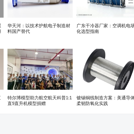
展
华天河：以技术护航电子制造材
广东干冷器厂家：空调机电
解
料国产替代
化选型指南
直
特尔博模型助力航空航天科普1:1
镀锡铜线制造方案：美通导
直9直升机模型捐赠
柔韧防氧化实践