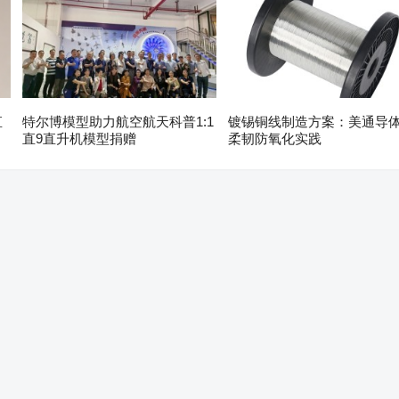
直
特尔博模型助力航空航天科普1:1
镀锡铜线制造方案：美通导
直9直升机模型捐赠
柔韧防氧化实践