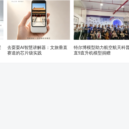
景
去耍耍AI智慧讲解器：文旅垂直
特尔博模型助力航空航天科普1
赛道的芯片级实践
直9直升机模型捐赠