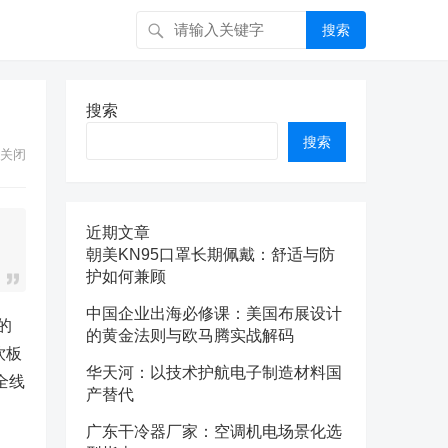
搜索
搜索
搜索
关闭
近期文章
朝美KN95口罩长期佩戴：舒适与防
护如何兼顾
中国企业出海必修课：美国布展设计
的
的黄金法则与欧马腾实战解码
饮板
华天河：以技术护航电子制造材料国
全线
产替代
广东干冷器厂家：空调机电场景化选