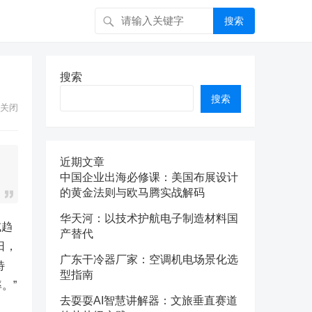
搜索
。
搜索
搜索
关闭
近期文章
中国企业出海必修课：美国布展设计
的黄金法则与欧马腾实战解码
华天河：以技术护航电子制造材料国
或趋
产替代
日，
广东干冷器厂家：空调机电场景化选
特
型指南
。”
去耍耍AI智慧讲解器：文旅垂直赛道