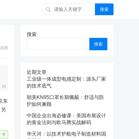
搜索
搜索
搜索
关闭
近期文章
工业级一体成型电感定制：源头厂家
的技术底气
朝美KN95口罩长期佩戴：舒适与防
京东
护如何兼顾
。另
中国企业出海必修课：美国布展设计
的黄金法则与欧马腾实战解码
华天河：以技术护航电子制造材料国
2
赞