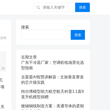
搜索
搜索
搜索
关闭
近期文章
广东干冷器厂家：空调机电场景化选
型指南
去耍耍AI智慧讲解器：文旅垂直赛道
瓦
的芯片级实践
各项
特尔博模型助力航空航天科普1:1直9
直升机模型捐赠
镀锡铜线制造方案：美通导体的柔韧
泛关