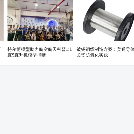
直
特尔博模型助力航空航天科普1:1
镀锡铜线制造方案：美通导
直9直升机模型捐赠
柔韧防氧化实践