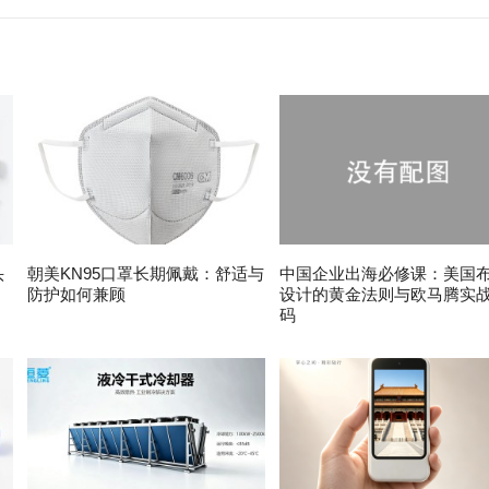
头
朝美KN95口罩长期佩戴：舒适与
中国企业出海必修课：美国
防护如何兼顾
设计的黄金法则与欧马腾实
码