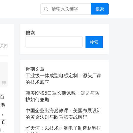
搜索
搜索
搜索
关闭
近期文章
工业级一体成型电感定制：源头厂家
的技术底气
朝美KN95口罩长期佩戴：舒适与防
（百
护如何兼顾
城港
中国企业出海必修课：美国布展设计
例，
的黄金法则与欧马腾实战解码
，百
华天河：以技术护航电子制造材料国
例，